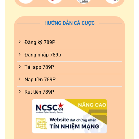
HƯỚNG DẪN CÁ CƯỢC
Đăng ký 789P
Đăng nhập 789p
Tải app 789P
Nạp tiền 789P
Rút tiền 789P