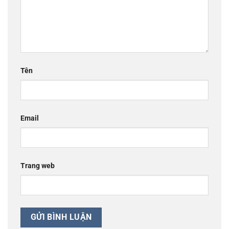
Tên
Email
Trang web