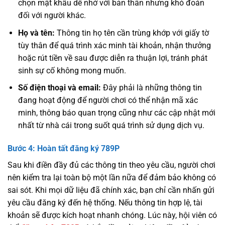
chọn mật khẩu dễ nhớ với bản thân nhưng khó đoán
đối với người khác.
Họ và tên:
Thông tin họ tên cần trùng khớp với giấy tờ
tùy thân để quá trình xác minh tài khoản, nhận thưởng
hoặc rút tiền về sau được diễn ra thuận lợi, tránh phát
sinh sự cố không mong muốn.
Số điện thoại và email:
Đây phải là những thông tin
đang hoạt động để người chơi có thể nhận mã xác
minh, thông báo quan trọng cũng như các cập nhật mới
nhất từ nhà cái trong suốt quá trình sử dụng dịch vụ.
Bước 4: Hoàn tất đăng ký 789P
Sau khi điền đầy đủ các thông tin theo yêu cầu, người chơi
nên kiểm tra lại toàn bộ một lần nữa để đảm bảo không có
sai sót. Khi mọi dữ liệu đã chính xác, bạn chỉ cần nhấn gửi
yêu cầu đăng ký đến hệ thống. Nếu thông tin hợp lệ, tài
khoản sẽ được kích hoạt nhanh chóng. Lúc này, hội viên có