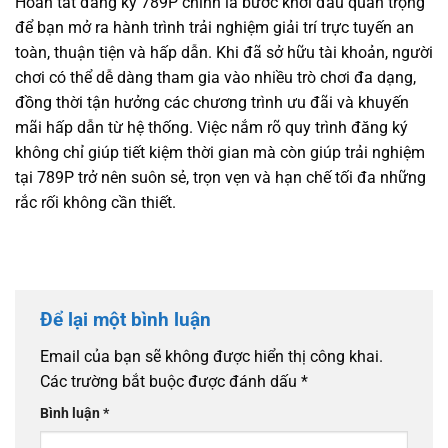
Hoàn tất đăng ký 789P chính là bước khởi đầu quan trọng
để bạn mở ra hành trình trải nghiệm giải trí trực tuyến an
toàn, thuận tiện và hấp dẫn. Khi đã sở hữu tài khoản, người
chơi có thể dễ dàng tham gia vào nhiều trò chơi đa dạng,
đồng thời tận hưởng các chương trình ưu đãi và khuyến
mãi hấp dẫn từ hệ thống. Việc nắm rõ quy trình đăng ký
không chỉ giúp tiết kiệm thời gian mà còn giúp trải nghiệm
tại 789P trở nên suôn sẻ, trọn vẹn và hạn chế tối đa những
rắc rối không cần thiết.
Để lại một bình luận
Email của bạn sẽ không được hiển thị công khai.
Các trường bắt buộc được đánh dấu
*
Bình luận
*