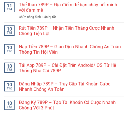
Online
Thể thao 789P – Địa điểm để bạn cháy hết mình
trí
11
khủng
789P
được
Th4
với đam mê
–
yêu
ở
Chức năng bình luận bị tắt
Chơi
thích
Thể
đã
nhất
thao
Rút Tiền 789P – Nhận Tiền Thắng Cược Nhanh
tay,
10
trên
789P
ưu
Th3
Chóng Tiện Lợi
hệ
–
đãi
thống
Địa
cũng
789P
Nạp Tiền 789P – Giao Dịch Nhanh Chóng An Toàn
điểm
10
không
để
Th3
Thông Tin Hội Viên
thiếu
bạn
cháy
Tải App 789P – Cài Đặt Trên Android/iOS Từ Hệ
10
hết
Th3
Thống Nhà Cái 789P
mình
với
đam
Đăng Nhập 789P – Truy Cập Tài Khoản Cược
10
mê
Th3
Nhanh Chóng An Toàn
Đăng Ký 789P – Tạo Tài Khoản Cá Cược Nhanh
10
Th3
Chóng Với 3 Phút