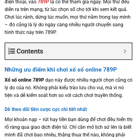
điện thoại, vào
789P
là có thể tham gia ngay. Mọi thứ đều
diễn ra trên mạng, từ lúc chọn số cho tới khi xem kết quả.
Chơi lúc rảnh, dừng lúc muốn, mọi thứ nằm trong tay mình
– đó cũng là lý do ngày càng nhiều người chuyển sang
hình thức này trên 789P.
Contents
Những ưu điểm khi chơi xổ số online 789P
Xổ số online 789P
dạo này được nhiều người chọn cũng có
lý do của nó. Không phải kiểu trào lưu cho vui, mà vì nó
tiện và dễ kiểm soát hơn so với cách chơi truyền thống.
Dễ theo dõi tiền cược cực chi tiết nhất
Mọi khoản nạp – rút hay tiền bạn dùng để chơi đều hiển thị
rõ ràng qua giao dịch điện tử. Chỉ cần mở lịch sử lên là biết
mình đã chơi bao nhiêu, thắng thua thế nào, không phải