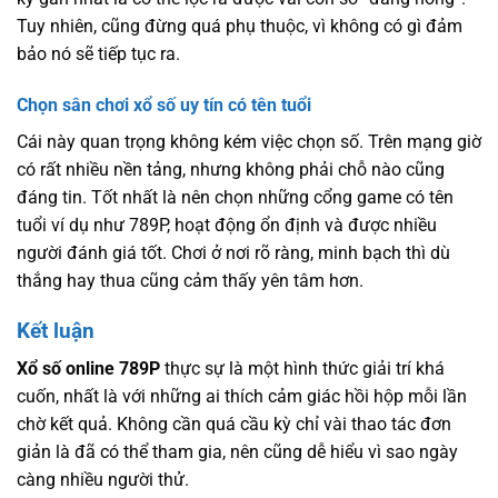
Tuy nhiên, cũng đừng quá phụ thuộc, vì không có gì đảm
bảo nó sẽ tiếp tục ra.
Chọn sân chơi xổ số uy tín có tên tuổi
Cái này quan trọng không kém việc chọn số. Trên mạng giờ
có rất nhiều nền tảng, nhưng không phải chỗ nào cũng
đáng tin. Tốt nhất là nên chọn những cổng game có tên
tuổi ví dụ như 789P, hoạt động ổn định và được nhiều
người đánh giá tốt. Chơi ở nơi rõ ràng, minh bạch thì dù
thắng hay thua cũng cảm thấy yên tâm hơn.
Kết luận
Xổ số online 789P
thực sự là một hình thức giải trí khá
cuốn, nhất là với những ai thích cảm giác hồi hộp mỗi lần
chờ kết quả. Không cần quá cầu kỳ chỉ vài thao tác đơn
giản là đã có thể tham gia, nên cũng dễ hiểu vì sao ngày
càng nhiều người thử.