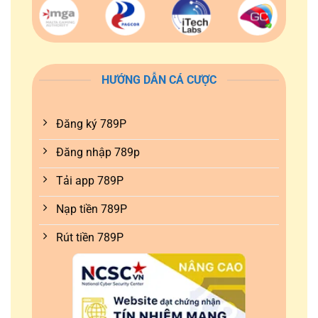
HƯỚNG DẪN CÁ CƯỢC
Đăng ký 789P
Đăng nhập 789p
Tải app 789P
Nạp tiền 789P
Rút tiền 789P