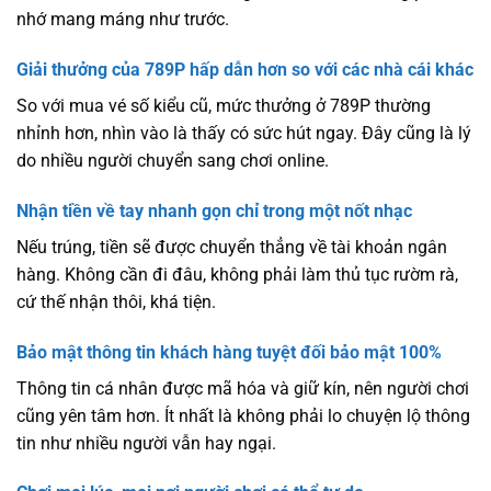
nhớ mang máng như trước.
Giải thưởng của 789P hấp dẫn hơn so với các nhà cái khác
So với mua vé số kiểu cũ, mức thưởng ở 789P thường
nhỉnh hơn, nhìn vào là thấy có sức hút ngay. Đây cũng là lý
do nhiều người chuyển sang chơi online.
Nhận tiền về tay nhanh gọn chỉ trong một nốt nhạc
Nếu trúng, tiền sẽ được chuyển thẳng về tài khoản ngân
hàng. Không cần đi đâu, không phải làm thủ tục rườm rà,
cứ thế nhận thôi, khá tiện.
Bảo mật thông tin khách hàng tuyệt đối bảo mật 100%
Thông tin cá nhân được mã hóa và giữ kín, nên người chơi
cũng yên tâm hơn. Ít nhất là không phải lo chuyện lộ thông
tin như nhiều người vẫn hay ngại.