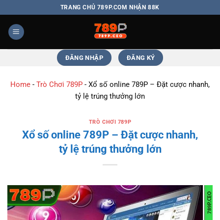
Bỏ
TRANG CHỦ 789P.COM NHẬN 88K
qua
nội
dung
ĐĂNG NHẬP
ĐĂNG KÝ
Home
-
Trò Chơi 789P
-
Xổ số online 789P – Đặt cược nhanh,
tỷ lệ trúng thưởng lớn
TRÒ CHƠI 789P
Xổ số online 789P – Đặt cược nhanh,
tỷ lệ trúng thưởng lớn