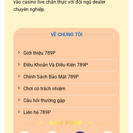
vào casino live chân thực với đội ngũ dealer
chuyên nghiệp.
VỀ CHÚNG TÔI
Giới thiệu 789P
Điều Khoản Và Điều Kiện 789P
Chính Sách Bảo Mật 789P
Chơi có trách nhiệm
Câu hỏi thường gặp
Liên hệ 789P