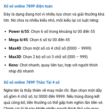
Xổ số online 789P điện toán
Đây là dạng đang hot vì nhiều lựa chọn và giải thưởng khá
lớn. Nó chia ra nhiều kiểu nhỏ, mỗi kiểu lại có luật riêng:
Power 6/55
: Chọn 6 số trong khoảng từ 00 đến 55
Mega 6/45
: Chọn 6 số từ 00 đến 45
Max4D
: Chọn một số có 4 chữ số (0000 – 9999)
Max3D
: Chọn 2 bộ số có 3 chữ số (000 – 999)
Keno
: Chơi nhanh, quay liên tục, hợp với người thích
nhịp độ nhanh
Xổ số online 789P Thần Tài 4 số
Nghe tên là thấy thiên về may mắn rồi. Bạn chọn một dãy
số gồm 4 chữ số, từ 0000 đến 9999. Nếu trúng đúng kết
quả công bố, tiền thưởng có thể gấp hơn nghìn lần tiền vé.
Chính cái tỷ lệ này khiến nhiều người thích thử vận may,